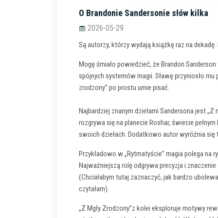
O Brandonie Sandersonie słów kilka
2026-05-29
Są autorzy, którzy wydają książkę raz na dekadę.
Mogę śmiało powiedzieć, że Brandon Sanderson 
spójnych systemów magii. Sławę przyniosło mu pr
zrodzony” po prostu umie pisać.
Najbardziej znanym dziełami Sandersona jest „Z 
rozgrywa się na planecie Roshar, świecie pełnym
swoich dziełach. Dodatkowo autor wyróżnia się ty
Przykładowo w „Rytmatyście” magia polega na ryso
Najważniejszą rolę odgrywa precyzja i znaczenie 
(Chciałabym tutaj zaznaczyć, jak bardzo ubolewam
czytałam).
„Z Mgły Zrodzony”z kolei eksploruje motywy rewo