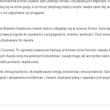
lomantów potrafi używać tylko jednego metalu i nazywana jest Mglistymi, 
elą się na różne grupy, a ich moce obejmują między innymi zwiększanie siły
ich odpychanie i przyciąganie.
że Brandon Sanderson równie dobrze odnajduje się w science fiction. Seria ł
ej przygody do opowieści o propagandzie, strachu i wolności. Choć seria jes
rozbudowane tło świata.
Cosmere. To ogromne uniwersum fantasy, w którym różne historie i światy są 
wych. Każda seria ma własnych bohaterów i zasady magii, ale wszystkie nale
ólne postacie i wydarzenia.
żki oferują epickość, skomplikowane intrygi, bohaterów i emocjonalność. S
siążek i aktywnemu kontaktowi z fanami zbudował jedną z największych wspó