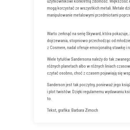
użytkownikowi konkretną zdolność. Większość Al
mogą korzystać ze wszystkich metali. Metale dzi
manipulowanie metalowymi przedmiotami poprzez 
Warto zerknąć na serię Skyward, która pokazuje, 
dojrzewania, stopniowo przechodząc od młodzieżow
z Cosmere, nadal oferuje emocjonalną stawkę i 
Wiele tytułów Sandersona należy do tak zwanego 
różnych planetach albo w różnych liniach czaso
czytać osobno, choć z czasem pojawiają się wsp
Sanderson jest tak poczytny, ponieważ jego ksią
i plot twistów. Dzięki regularnemu wydawaniu k
to.
Tekst, grafika: Barbara Zimoch