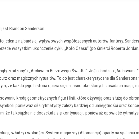
 I jest Brandon Sanderson.
to jeden z najbardziej wpływowych współczesnych autorów fantasy. Sander
zede wszystkim ukończenie cyklu „Koło Czasu” (po śmierci Roberta Jordana),
mgły zrodzony” i „Archiwum Burzowego Światła”. Jeśli chodzi o „Archiwum…”,
 burz oraz magicznych rytuałów. To co jest charakterystyczne dla Sanderson
m, że każda jego historia opiera się na jasno określonych zasadach magii, m
waniu kredą geometrycznych figur i linii, które ożywają oraz służą do obron
symboli, ponieważ siła rytmatysty zależy bardziej od umiejętności oraz konc
, że ta książka nie doczekała się kontynuacji, ponieważ opowieść rytmatysty 
lucji, władzy i wolności. System magiczny (Allomancja) oparty na spalaniu me