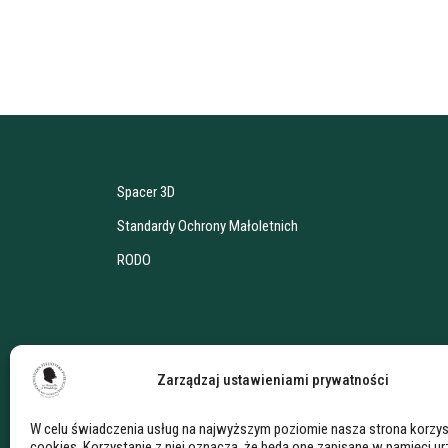
Spacer 3D
Standardy Ochrony Małoletnich
RODO
Zarządzaj ustawieniami prywatności
W celu świadczenia usług na najwyższym poziomie nasza strona korzys
cookies. Korzystanie z niej oznacza, że będą one zapisane w pamięci u