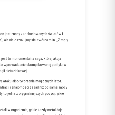
son jest znany z rozbudowanych światów i
 ale nie oszukujmy się, twórca m.in. „Z mgły
 jest to monumentalna saga, której akcja
a to wprowadzanie skomplikowanej polityki w
agii nietuzinkowej.
y, ataku albo tworzenia magicznych istot.
entracji i znajomości zasad niż od samej mocy
to jedna z oryginalniejszych pozycji, jakie
tali w organizmie, gdzie każdy metal daje