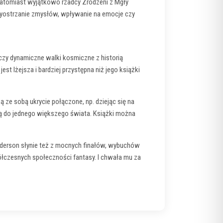
natomiast wyjątkowo rzadcy Zrodzeni z Mgły
, wyostrzanie zmysłów, wpływanie na emocje czy
ączy dynamiczne walki kosmiczne z historią
t lżejsza i bardziej przystępna niż jego książki
ze sobą ukrycie połączone, np. dziejąc się na
żą do jednego większego świata. Książki można
anderson słynie też z mocnych finałów, wybuchów
łczesnych społeczności fantasy. I chwała mu za