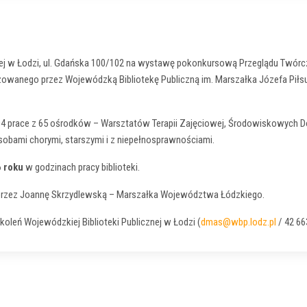
ej w Łodzi, ul. Gdańska 100/102 na wystawę pokonkursową Przeglądu Twórcz
owanego przez Wojewódzką Bibliotekę Publiczną im. Marszałka Józefa Piłsud
294 prace z 65 ośrodków – Warsztatów Terapii Zajęciowej, Środowiskow
osobami chorymi, starszymi i z niepełnosprawnościami.
 roku
w godzinach pracy biblioteki.
przez Joannę Skrzydlewską – Marszałka Województwa Łódzkiego.
koleń Wojewódzkiej Biblioteki Publicznej w Łodzi (
dmas@wbp.lodz.pl
/ 42 66